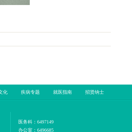
文化
疾病专题
就医指南
招贤纳士
医务科：6497149
办公室：6496685