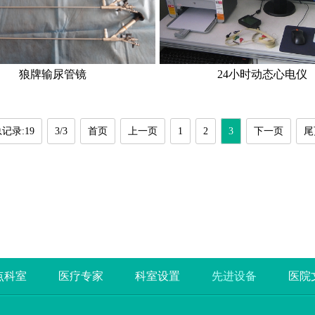
狼牌输尿管镜
24小时动态心电仪
记录:19
3/3
首页
上一页
1
2
3
下一页
尾
点科室
医疗专家
科室设置
先进设备
医院